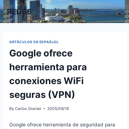
Skip
RED66
to
content
ARTÃ­CULOS EN ESPAÃ±OL
Google ofrece
herramienta para
conexiones WiFi
seguras (VPN)
By
Carlos Granier
2005/09/19
Google ofrece herramienta de seguridad para