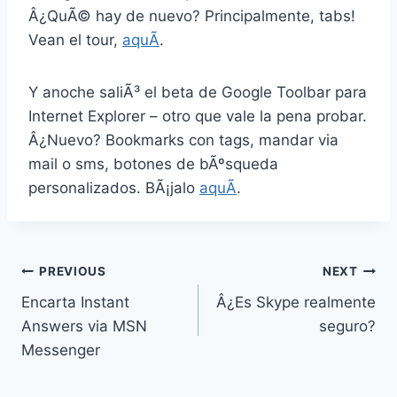
Â¿QuÃ© hay de nuevo? Principalmente, tabs!
Vean el tour,
aquÃ­
.
Y anoche saliÃ³ el beta de Google Toolbar para
Internet Explorer – otro que vale la pena probar.
Â¿Nuevo? Bookmarks con tags, mandar via
mail o sms, botones de bÃºsqueda
personalizados. BÃ¡jalo
aquÃ­
.
Post
PREVIOUS
NEXT
Encarta Instant
Â¿Es Skype realmente
navigation
Answers via MSN
seguro?
Messenger