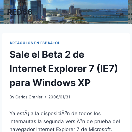
Skip
RED66
to
content
ARTÃ­CULOS EN ESPAÃ±OL
Sale el Beta 2 de
Internet Explorer 7 (IE7)
para Windows XP
By
Carlos Granier
2006/01/31
Ya estÃ¡ a la disposiciÃ³n de todos los
internautas la segunda versiÃ³n de prueba del
navegador Internet Explorer 7 de Microsoft.